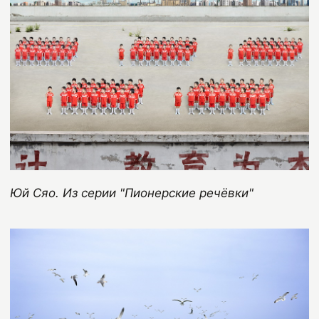
Юй Сяо. Из серии "Пионерские речёвки"