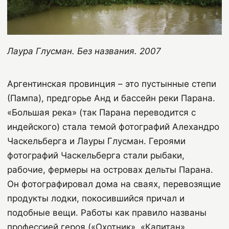
Лаура Глусман. Без названия. 2007
Аргентинская провинция – это пустынные степи
(Пампа), предгорье Анд и бассейн реки Парана.
«Большая река» (так Парана переводится с
индейского) стала темой фотографий Алехандро
Часкельберга и Лауры Глусман. Героями
фотографий Часкельберга стали рыбаки,
рабочие, фермеры на островах дельты Парана.
Он фотографировал дома на сваях, перевозящие
продукты лодки, покосившийся причал и
подобные вещи. Работы как правило названы
профессией героя («Охотник», «Капитан»,