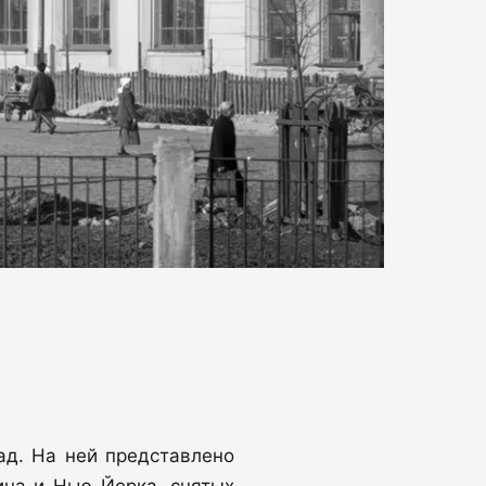
ад. На ней представлено
ина и Нью-Йорка, снятых