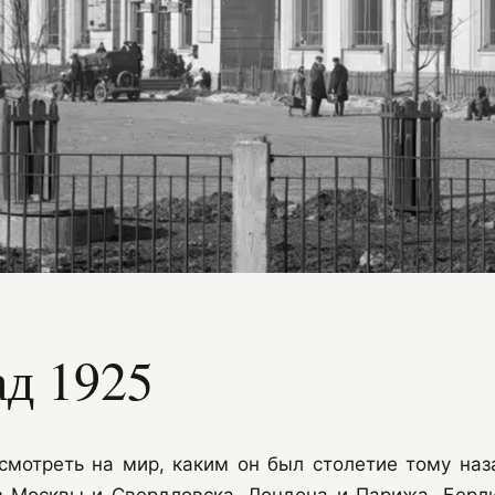
ад 1925
смотреть на мир, каким он был столетие тому наз
з Москвы и Свердловска, Лондона и Парижа, Берл