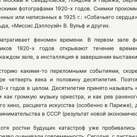
скими фотографами 1920-х годов. Снимки проком
анных или написанных в 1925 г.: «Собачьего сердца»
да, «Миссис Дэллоуэй» В. Вульф и других.
затрагивает феномен времени. В первом зале ф
ников 1920-х годов открывают течение време
каждом зале, а инсталляция в завершении выставки
сторию какими-то переломными событиями, скоре
ре четверть века и половину десятилетия. Поэто
20-х годов в целом. Десятилетие принято называт
и как громкую музыку оркестра, и как рев раненог
го кино, расцвета искусства (особенно в Париже),
инимательства в СССР (результат новой экономичес
хотя ростки будущих катастроф уже пробивались 
резво оценивали современность. Сегодня, с дистанц