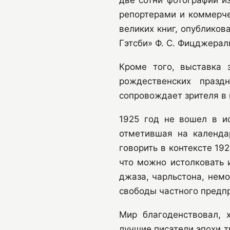
репортерами и коммерче
великих книг, опубликов
Гэтсби» Ф. С. Фицджераль
Кроме того, выставка 
рождественских празд
сопровождает зрителя в 
1925 год не вошел в и
отметившая на календа
говорить в контексте 19
что можно истолковать 
джаза, чарльстона, немо
свободы частного предпр
Мир благоденствовал, 
лучшие писатели эпохи т