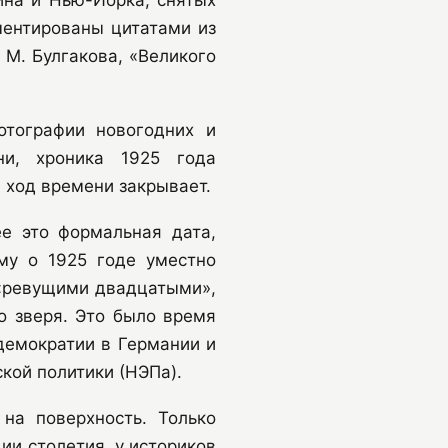
ментированы цитатами из
 М. Булгакова, «Великого
отографии новогодних и
ни, хроника 1925 года
 ход времени закрывает.
е это формальная дата,
му о 1925 годе уместно
ь «ревущими двадцатыми»,
о зверя. Это было время
 демократии в Германии и
кой политики (НЭПа).
на поверхность. Только
ии столетия, у историков